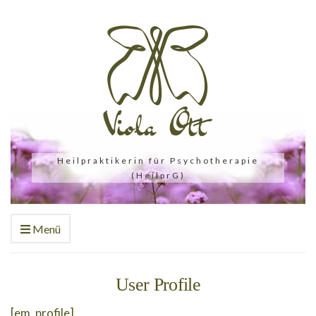
Heilpraktikerin für Psychotherapie
(HeilprG)
Menü
User Profile
[em_profile]